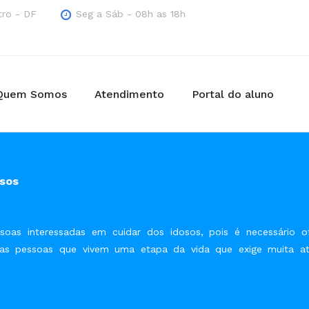
tro - DF
Seg a Sáb - 08h as 18h
Quem Somos
Atendimento
Portal do aluno
osos
oas interessadas em cuidar dos idosos, pois é necessário o
sas pessoas que vivem uma etapa da vida que exige muita at