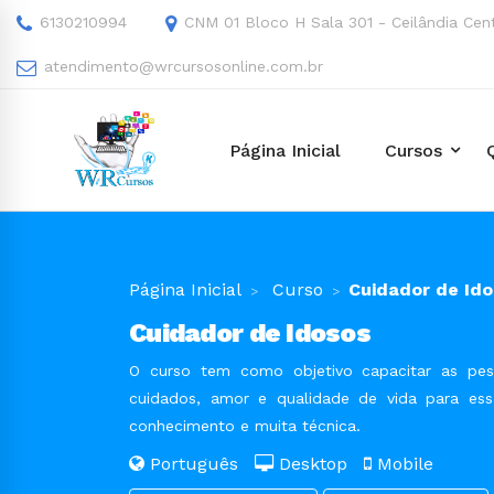
6130210994
CNM 01 Bloco H Sala 301 - Ceilândia Cen
atendimento@wrcursosonline.com.br
Página Inicial
Cursos
Página Inicial
Curso
Cuidador de Id
Cuidador de Idosos
O curso tem como objetivo capacitar as pess
cuidados, amor e qualidade de vida para es
conhecimento e muita técnica.
Português
Desktop
Mobile