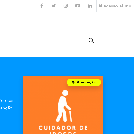
Acesso Aluno
Promoção
ferecer
enção,