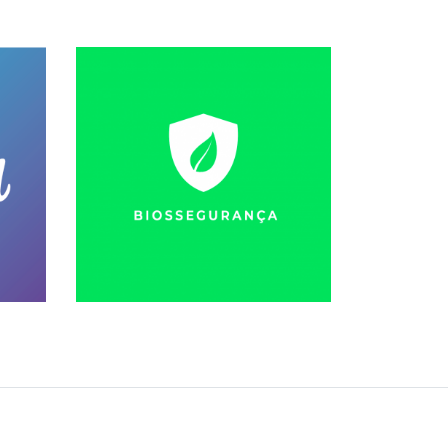
so
Conhecer Curso