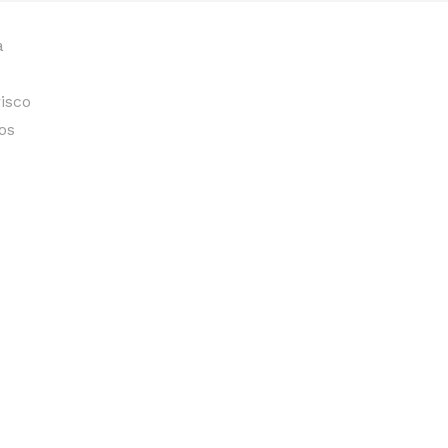
a
isco
os